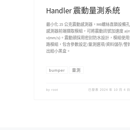
Handler 震動量測系統
最小化 25 公克震動感測器，M6螺絲直鎖設
感測器前端擷取模組，可將震動訊號加速度 a(m
v(mm/s)。震動頭採用密封防水設計，模組
路模組，包含參數設定/量測選項/資料儲存/
出給小黑盒。
bumper
量測
by
root
已發表
2024 年 10 月 4 