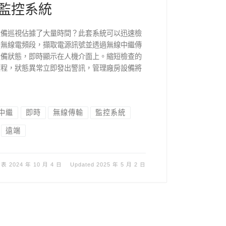
監控系統
設備巡視佔據了大量時間？此套系統可以迅速檢
法無線電頻段，擷取電源訊號並透過無線中繼傳
設備狀態，即時顯示在人機介面上。縮短檢查的
歷程，狀態異常立即發出警訊，管理廠房設備將
中繼
即時
無線傳輸
監控系統
遠端
發表
2024 年 10 月 4 日
Updated
2025 年 5 月 2 日