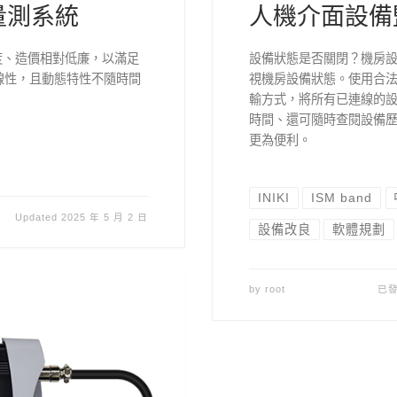
量測系統
人機介面設備
靈敏度、造價相對低廉，以滿足
設備狀態是否關閉？機房
線性，且動態特性不隨時間
視機房設備狀態。使用合
輸方式，將所有已連線的
時間、還可隨時查閱設備
更為便利。
INIKI
ISM band
日
Updated
2025 年 5 月 2 日
設備改良
軟體規劃
by
root
已