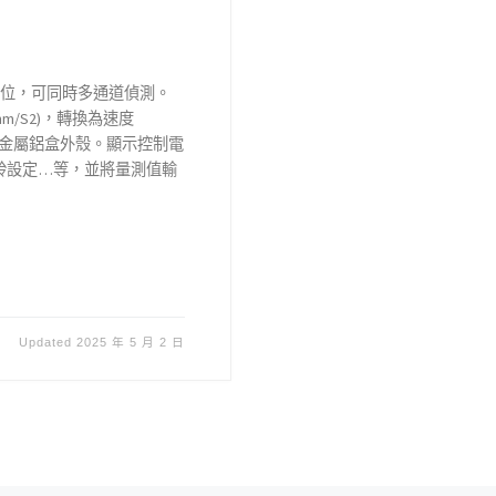
備孔位，可同時多通道偵測。
m/S2)，轉換為速度
使用金屬鋁盒外殼。顯示控制電
警鈴設定…等，並將量測值輸
日
Updated
2025 年 5 月 2 日