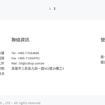
1
2
聯絡資訊
營
依據
Tel : +886-7-5564686
周
電路
Fax : +886-7-5564702
國
此外
Mail : OA@icshop.com.tw
控制
高雄市三民區九如一路502號26樓之3
解決
., LTD
–
All rights reserved