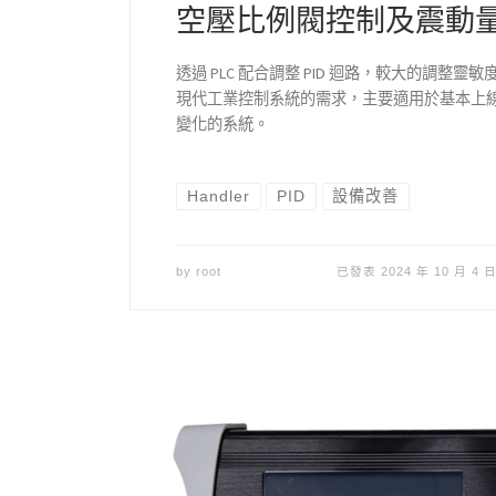
空壓比例閥控制及震動
透過 PLC 配合調整 PID 迴路，較大的調整
現代工業控制系統的需求，主要適用於基本上
變化的系統。
Handler
PID
設備改善
by
root
已發表
2024 年 10 月 4 