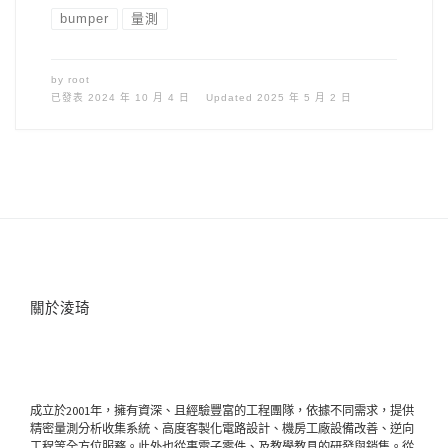
bumper
量測
by
root
已發表
2024 年 10 月 4 日
Updated
2025 年 5 月 2 日
關於淩琦
成立於2001年，擁有資深、且經驗豐富的工程團隊，依據不同需求，提供
精密量測分析收集系統、高度客製化電路設計、機房工廠設備改善、逆向
工程等全方位服務。此外也從事電子零件、及教學教具的研發與銷售。從