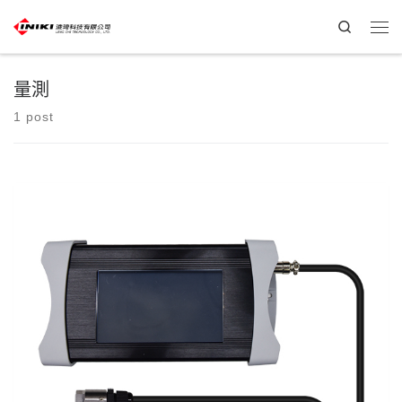
Search
量測
1 post